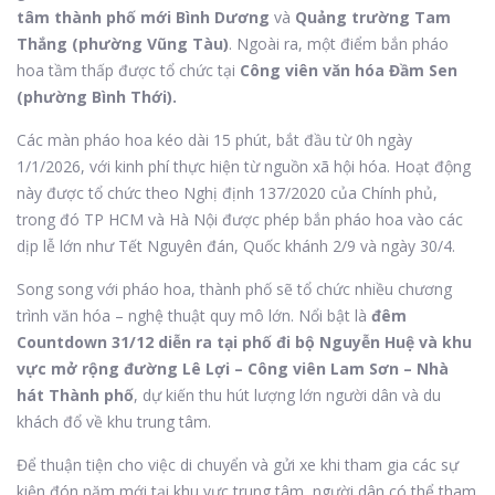
tâm thành phố mới Bình Dương
và
Quảng trường Tam
Thắng (phường Vũng Tàu)
. Ngoài ra, một điểm bắn pháo
hoa tầm thấp được tổ chức tại
Công viên văn hóa Đầm Sen
(phường Bình Thới).
Các màn pháo hoa kéo dài 15 phút, bắt đầu từ 0h ngày
1/1/2026, với kinh phí thực hiện từ nguồn xã hội hóa. Hoạt động
này được tổ chức theo Nghị định 137/2020 của Chính phủ,
trong đó TP HCM và Hà Nội được phép bắn pháo hoa vào các
dịp lễ lớn như Tết Nguyên đán, Quốc khánh 2/9 và ngày 30/4.
Song song với pháo hoa, thành phố sẽ tổ chức nhiều chương
trình văn hóa – nghệ thuật quy mô lớn. Nổi bật là
đêm
Countdown 31/12 diễn ra tại phố đi bộ Nguyễn Huệ và khu
vực mở rộng đường Lê Lợi – Công viên Lam Sơn – Nhà
hát Thành phố
, dự kiến thu hút lượng lớn người dân và du
khách đổ về khu trung tâm.
Để thuận tiện cho việc di chuyển và gửi xe khi tham gia các sự
kiện đón năm mới tại khu vực trung tâm, người dân có thể tham