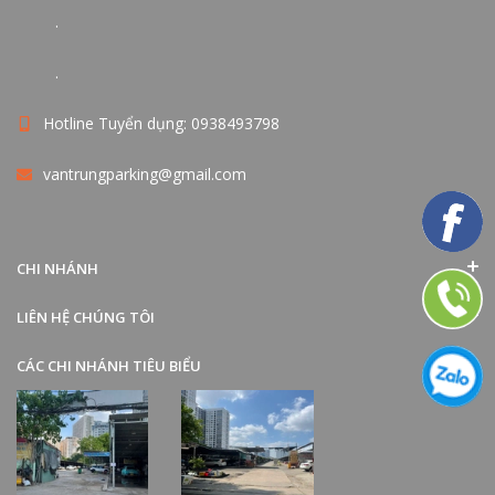
.
.
Hotline Tuyển dụng: 0938493798
vantrungparking@gmail.com
CHI NHÁNH
LIÊN HỆ CHÚNG TÔI
CÁC CHI NHÁNH TIÊU BIỂU