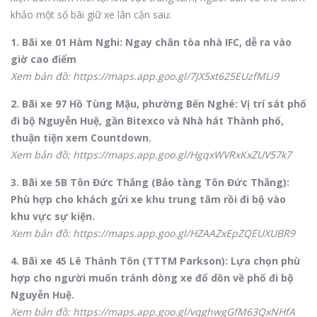
khảo một số bãi giữ xe lân cận sau:
1. Bãi xe 01 Hàm Nghi: Ngay chân tòa nhà IFC, dễ ra vào
giờ cao điểm
Xem bản đồ: https://maps.app.goo.gl/7JX5xt625EUzfMLi9
2. Bãi xe 97 Hồ Tùng Mậu, phường Bến Nghé: Vị trí sát phố
đi bộ Nguyễn Huệ, gần Bitexco và Nhà hát Thành phố,
thuận tiện xem Countdown.
Xem bản đồ: https://maps.app.goo.gl/HgqxWVRxKxZUV57k7
3. Bãi xe 5B Tôn Đức Thắng (Bảo tàng Tôn Đức Thắng):
Phù hợp cho khách gửi xe khu trung tâm rồi đi bộ vào
khu vực sự kiện.
Xem bản đồ: https://maps.app.goo.gl/HZAAZxEpZQEUXUBR9
4. Bãi xe 45 Lê Thánh Tôn (TTTM Parkson): Lựa chọn phù
hợp cho người muốn tránh dòng xe đổ dồn về phố đi bộ
Nguyễn Huệ.
Xem bản đồ: https://maps.app.goo.gl/vqghwgGfM63QxNHfA