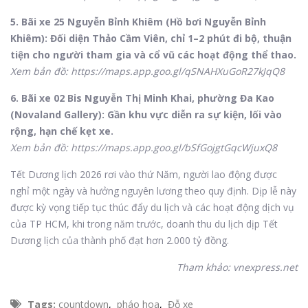
5. Bãi xe 25 Nguyễn Bỉnh Khiêm (Hồ bơi Nguyễn Bỉnh
Khiêm): Đối diện Thảo Cầm Viên, chỉ 1–2 phút đi bộ, thuận
tiện cho người tham gia và cổ vũ các hoạt động thể thao.
Xem bản đồ: https://maps.app.goo.gl/qSNAHXuGoR27kJqQ8
6. Bãi xe 02 Bis Nguyễn Thị Minh Khai, phường Đa Kao
(Novaland Gallery): Gần khu vực diễn ra sự kiện, lối vào
rộng, hạn chế kẹt xe.
Xem bản đồ: https://maps.app.goo.gl/bSfGojgtGqcWjuxQ8
Tết Dương lịch 2026 rơi vào thứ Năm, người lao động được
nghỉ một ngày và hưởng nguyên lương theo quy định. Dịp lễ này
được kỳ vọng tiếp tục thúc đẩy du lịch và các hoạt động dịch vụ
của TP HCM, khi trong năm trước, doanh thu du lịch dịp Tết
Dương lịch của thành phố đạt hơn 2.000 tỷ đồng.
Tham khảo: vnexpress.net
Tags:
countdown
,
pháo hoa
,
Đỗ xe