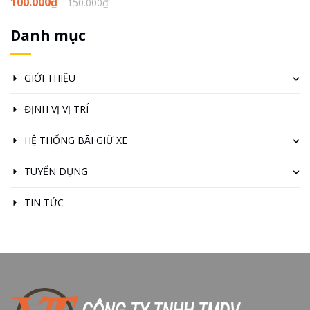
100.000₫
1
150.000₫
Danh mục
GIỚI THIỆU
ĐỊNH VỊ VỊ TRÍ
HỆ THỐNG BÃI GIỮ XE
TUYỂN DỤNG
TIN TỨC