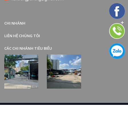
CHI NHÁNH
LIÊN HỆ CHÚNG TÔI
CÁC CHI NHÁNH TIÊU BIỂU
Bản quyền thuộc về
Công Ty TNHH TMDV Công ích Văn Trung
Cung cấp bởi
Phòng IT