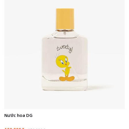
Nước hoa DG
T