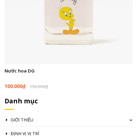
Nước hoa DG
T
100.000₫
1
150.000₫
Danh mục
GIỚI THIỆU
ĐỊNH VỊ VỊ TRÍ