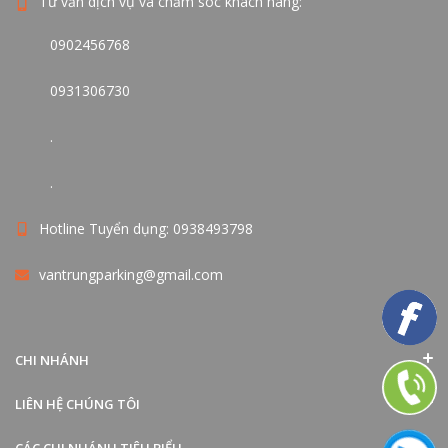
Tư vấn dịch vụ và chăm sóc khách hàng:
0902456768
0931306730
.
.
Hotline Tuyển dụng: 0938493798
vantrungparking@gmail.com
CHI NHÁNH
LIÊN HỆ CHÚNG TÔI