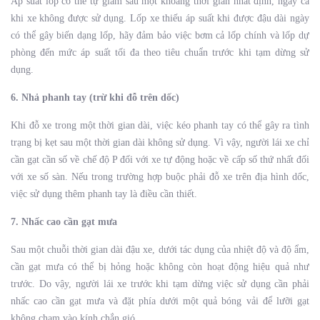
Áp suất lốp có thể tự giảm sau một khoảng thời gian nhất định, ngay cả
khi xe không được sử dụng. Lốp xe thiếu áp suất khi được đậu dài ngày
có thể gây biến dạng lốp, hãy đảm bảo việc bơm cả lốp chính và lốp dự
phòng đến mức áp suất tối đa theo tiêu chuẩn trước khi tạm dừng sử
dụng.
6. Nhả phanh tay (trừ khi đỗ trên dốc)
Khi đỗ xe trong một thời gian dài, việc kéo phanh tay có thể gây ra tình
trạng bị kẹt sau một thời gian dài không sử dụng. Vì vậy, người lái xe chỉ
cần gạt cần số về chế độ P đối với xe tự động hoặc về cấp số thứ nhất đối
với xe số sàn. Nếu trong trường hợp buộc phải đỗ xe trên địa hình dốc,
việc sử dụng thêm phanh tay là điều cần thiết.
7. Nhấc cao cần gạt mưa
Sau một chuỗi thời gian dài đậu xe, dưới tác dụng của nhiệt độ và độ ẩm,
cần gạt mưa có thể bị hỏng hoặc không còn hoạt động hiệu quả như
trước. Do vậy, người lái xe trước khi tạm dừng việc sử dụng cần phải
nhấc cao cần gạt mưa và đặt phía dưới một quả bóng vải để lưỡi gạt
không chạm vào kính chắn gió.