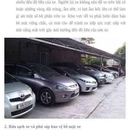
nhiều đến độ bền của xe. Người lái xe không nên đỗ xe trên bãi cỏ
hoặc những vùng đất trũng, ẩm ướt, vì hơi ẩm bốc lên có thể làm
gỉ sét một số bộ phận trên xe. Khu vực đỗ xe phải luôn đảm bảo
bề mặt vững chắc, có mái che để tránh xe tiếp xúc trực tiếp với
ánh nắng mặt trời gây ảnh hưởng đến đồ bền của sơn xe.
2. Rửa sạch xe và phủ sáp bảo vệ bề mặt xe