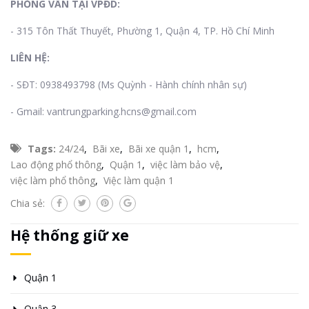
PHỎNG VẤN TẠI VPĐD:
- 315 Tôn Thất Thuyết, Phường 1, Quận 4, TP. Hồ Chí Minh
LIÊN HỆ:
- SĐT: 0938493798 (Ms Quỳnh - Hành chính nhân sự)
- Gmail: vantrungparking.hcns@gmail.com
Tags:
24/24
,
Bãi xe
,
Bãi xe quận 1
,
hcm
,
Lao động phổ thông
,
Quận 1
,
việc làm bảo vệ
,
việc làm phổ thông
,
Việc làm quận 1
Chia sẻ:
Hệ thống giữ xe
Quận 1
Quận 3