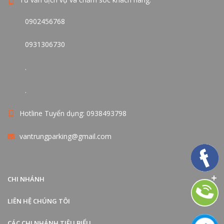
0902456768
0931306730
.
.
Hotline Tuyển dụng: 0938493798
vantrungparking@gmail.com
CHI NHÁNH
LIÊN HỆ CHÚNG TÔI
CÁC CHI NHÁNH TIÊU BIỂU