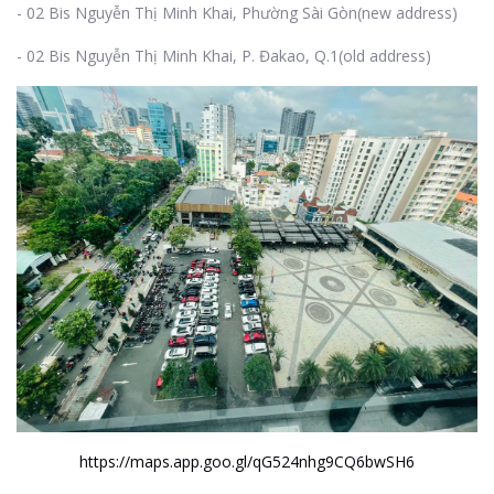
- 02 Bis Nguyễn Thị Minh Khai, Phường Sài Gòn(new address)
- 02 Bis Nguyễn Thị Minh Khai, P. Đakao, Q.1(old address)
https://maps.app.goo.gl/qG524nhg9CQ6bwSH6