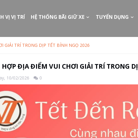
H VỊ VỊ TRÍ
HỆ THỐNG BÃI GIỮ XE
TUYỂN DỤNG
I GIẢI TRÍ TRONG DỊP TẾT BÍNH NGỌ 2026
HỢP ĐỊA ĐIỂM VUI CHƠI GIẢI TRÍ TRONG D
ay,
10/02/2026
0