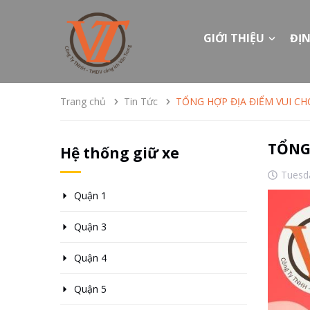
GIỚI THIỆU
ĐỊN
Trang chủ
Tin Tức
TỔNG HỢP ĐỊA ĐIỂM VUI CHƠ
TỔNG 
Hệ thống giữ xe
Tuesd
Quận 1
Quận 3
Quận 4
Quận 5