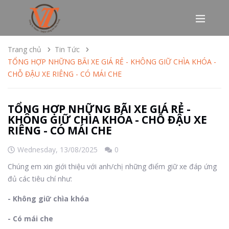
Trang chủ
Tin Tức
TỔNG HỢP NHỮNG BÃI XE GIÁ RẺ - KHÔNG GIỮ CHÌA KHÓA -
CHỖ ĐẬU XE RIÊNG - CÓ MÁI CHE
TỔNG HỢP NHỮNG BÃI XE GIÁ RẺ -
KHÔNG GIỮ CHÌA KHÓA - CHỖ ĐẬU XE
RIÊNG - CÓ MÁI CHE
Wednesday,
13/08/2025
0
Chúng em xin giới thiệu với anh/chị những điểm giữ xe đáp ứng
đủ các tiêu chí như:
- Không giữ chìa khóa
- Có mái che