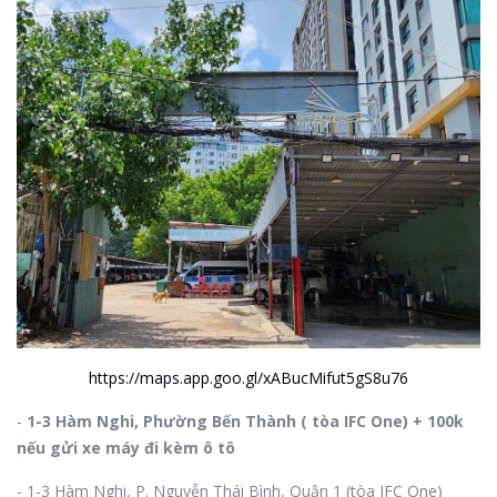
https://maps.app.goo.gl/xABucMifut5gS8u76
-
1-3 Hàm Nghi, Phường Bến Thành ( tòa IFC One) + 100k
nếu gửi xe máy đi kèm ô tô
- 1-3 Hàm Nghi, P. Nguyễn Thái Bình, Quận 1 (tòa IFC One)