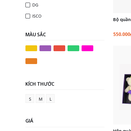
DG
ISCO
Bộ quần
Barvo
550.00
MÀU SẮC
KÍCH THƯỚC
S
M
L
GIÁ
Hộp quà