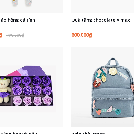
 áo hồng cá tính
Quà tặng chocolate Vimax
0₫
600.000₫
700.000₫
 tặng hoa và gấu
Balo thời trang