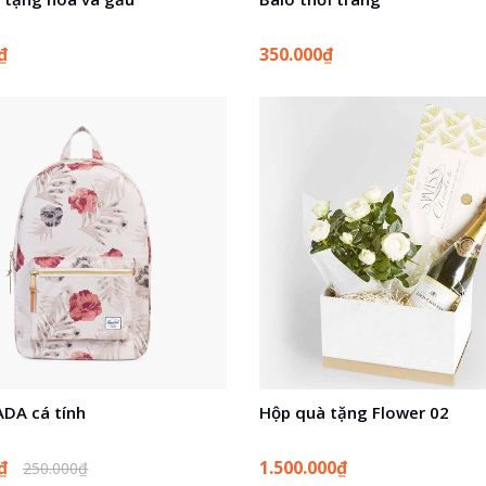
₫
350.000₫
ADA cá tính
Hộp quà tặng Flower 02
0₫
1.500.000₫
250.000₫