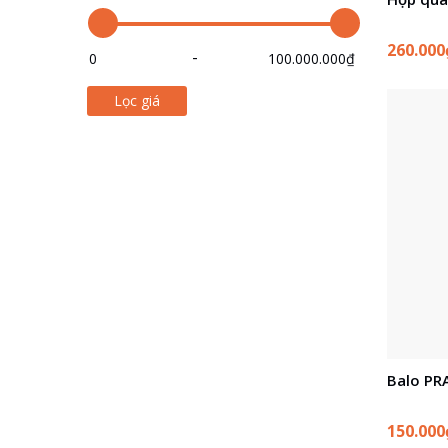
260.000
Lọc giá
Balo PR
150.00