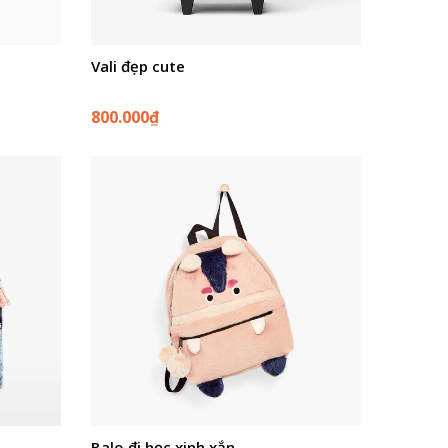
Vali đẹp cute
800.000₫
Balo đi học xinh xắn