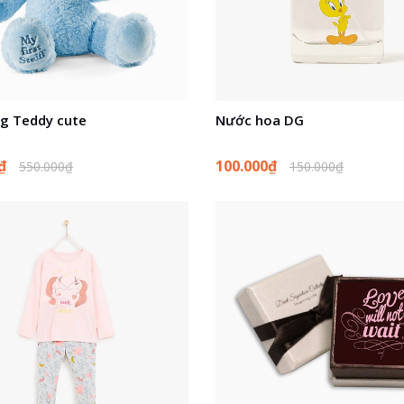
g Teddy cute
Nước hoa DG
0₫
100.000₫
550.000₫
150.000₫