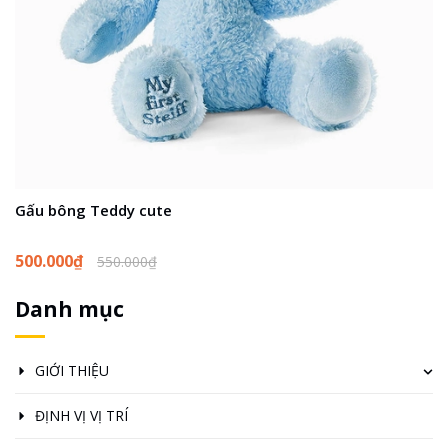
Gấu bông Teddy cute
N
500.000₫
1
550.000₫
Danh mục
GIỚI THIỆU
ĐỊNH VỊ VỊ TRÍ