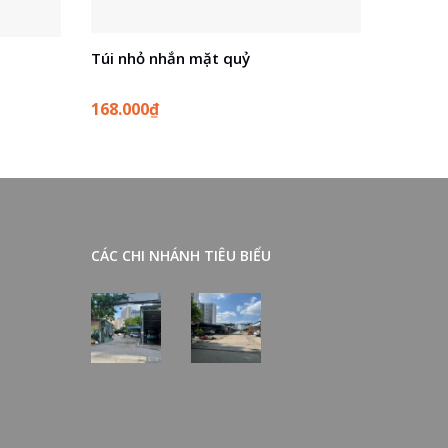
Túi nhỏ nhắn mặt quỷ
Bộ quần
168.000₫
550.00
CÁC CHI NHÁNH TIÊU BIỂU