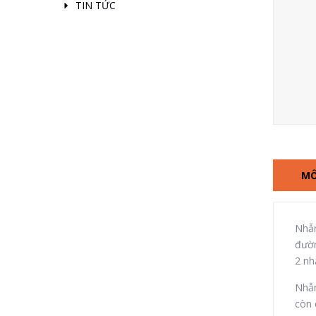
TIN TỨC
MÔ
Nhẫn
đườn
2 nh
Nhẫn
còn 