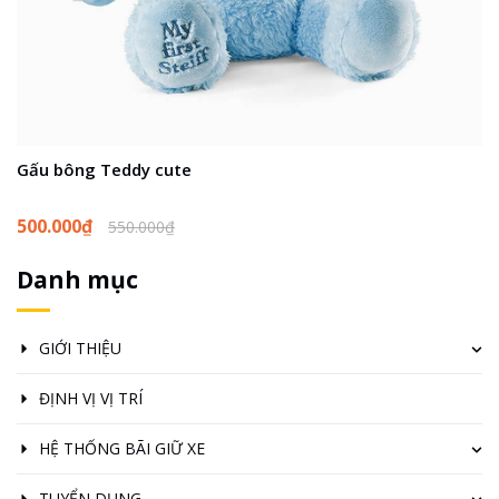
Gấu bông Teddy cute
N
500.000₫
1
550.000₫
Danh mục
GIỚI THIỆU
ĐỊNH VỊ VỊ TRÍ
HỆ THỐNG BÃI GIỮ XE
TUYỂN DỤNG